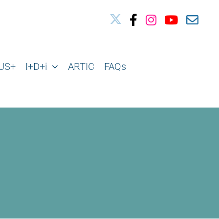
03010739@iseacv.gva.es
US+
I+D+i
ARTIC
FAQs