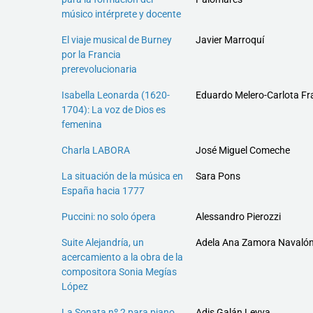
músico intérprete y docente
El viaje musical de Burney
Javier Marroquí
por la Francia
prerevolucionaria
Isabella Leonarda (1620-
Eduardo Melero-Carlota F
1704): La voz de Dios es
femenina
Charla LABORA
José Miguel Comeche
La situación de la música en
Sara Pons
España hacia 1777
Puccini: no solo ópera
Alessandro Pierozzi
Suite Alejandría, un
Adela Ana Zamora Navaló
acercamiento a la obra de la
compositora Sonia Megías
López
La Sonata nº 2 para piano
Adis Galán Leyva