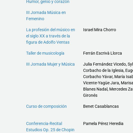
Humor, genio y corazón
III Jornada Música en
Femenino
La profesión del músico en
Israel Mira Chorro
el siglo XX a través de la
figura de Adolfo Ventas
Taller de musicología
Ferrán Escrivà Llorca
III Jornada Mujer y Música
Julia Fernández Vicedo, Syl
Corbacho de la Iglesia, Eug
Corbacho Yávar, María Isab
Vicente-Yagüe Jara, Maris
Blanes Nadal, Mercedes Za
Gironés
Curso de composición
Benet Casablancas
Conferencia-Recital
Pamela Pérez Heredia
Estudios Op. 25 de Chopin