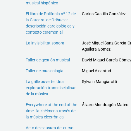
musical hispánico
El libro de Polifonía nº 12 de
Carlos Castillo González
la Catedral de Orihuela:
descripción cardicológica y
contexto ceremonial
La invisibilitat sonora
José Miguel Sanz García-Cr
Aguilera Gómez
Taller de gestión musical
David Miguel García Góme
Taller de musicología
Miguel Alcantud
La grille ouverte. Una
Sylvain Mangiarotti
exploración transdisciplinar
de la música
Everywhere at the end of the
Álvaro Mondragón Mateo
time. l'alzhèimer a través de
la música electrònica
Acto de clausura del curso