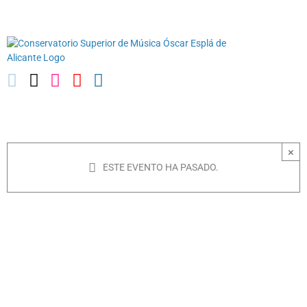
Saltar
03010739@iseacv.gva.es
al
contenido
×
ESTE EVENTO HA PASADO.