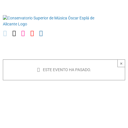
Saltar
03010739@iseacv.gva.es
al
contenido
×
ESTE EVENTO HA PASADO.