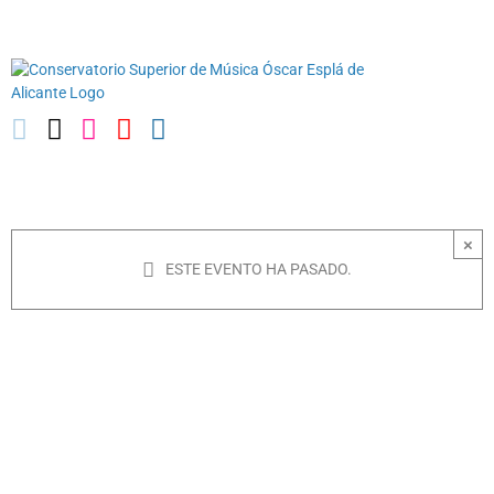
Saltar
03010739@iseacv.gva.es
al
contenido
×
ESTE EVENTO HA PASADO.