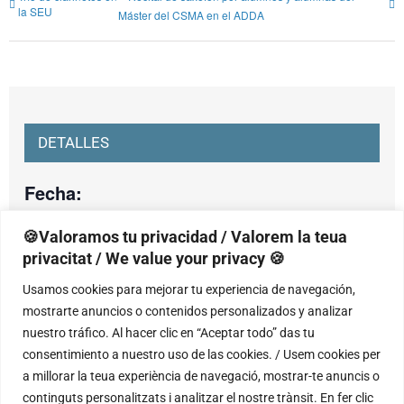
la SEU
Máster del CSMA en el ADDA
DETALLES
Fecha:
lunes, 14 abril, 2025
🍪Valoramos tu privacidad / Valorem la teua
Hora:
privacitat / We value your privacy 🍪
20:00 - 21:30
Usamos cookies para mejorar tu experiencia de navegación,
mostrarte anuncios o contenidos personalizados y analizar
nuestro tráfico. Al hacer clic en “Aceptar todo” das tu
consentimiento a nuestro uso de las cookies. / Usem cookies per
RECINTO
a millorar la teua experiència de navegació, mostrar-te anuncis o
continguts personalitzats i analitzar el nostre trànsit. En fer clic