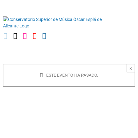
Saltar
03010739@iseacv.gva.es
al
contenido
×
ESTE EVENTO HA PASADO.