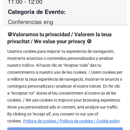
11:00 - 12:00
Categoría de Evento:
Conferencias eng
🍪Valoramos tu privacidad / Valorem la teua
privacitat / We value your privacy 🍪
RECINTO
Usamos cookies para mejorar tu experiencia de navegación,
mostrarte anuncios o contenidos personalizados y analizar
Conservatorio Superior de Música Óscar
nuestro tráfico. Al hacer clic en “Aceptar todo” das tu
Esplá de Alicante
consentimiento a nuestro uso de las cookies. / Usem cookies per
C/ Catedrático Jaume Mas i Porcel, 2
a millorar la teua experiència de navegació, mostrar-te anuncis o
Alicante
,
Alicante
03005
continguts personalitzats i analitzar el nostre trànsit. En fer clic
+ Google Map
a “Acceptar tot” dones el teu consentiment al nostre ús de les
cookies. / We use cookies to improve your browsing experience,
Teléfono
show you personalized ads or content, and analyze our traffic.
966478665
By clicking on 'Accept all', you consent to our use of
cookies.
Política de cookies / Política de cookies / Cookie policy
Ver el sitio web del Recinto