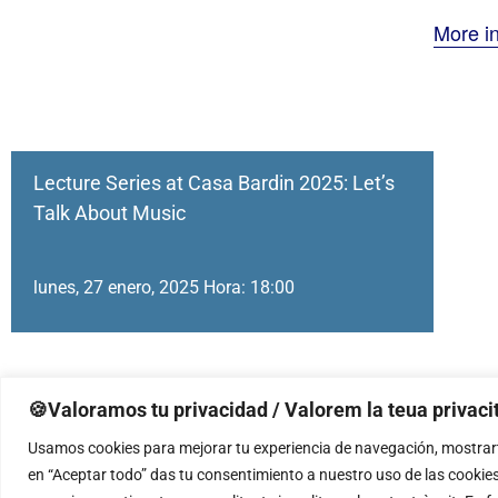
More i
Lecture Series at Casa Bardin 2025: Let’s
Talk About Music
lunes, 27 enero, 2025 Hora: 18:00
🍪Valoramos tu privacidad / Valorem la teua privacit
Usamos cookies para mejorar tu experiencia de navegación, mostrarte
en “Aceptar todo” das tu consentimiento a nuestro uso de las cookies
Concierto de piano por alumnos del CSMA en la Sede