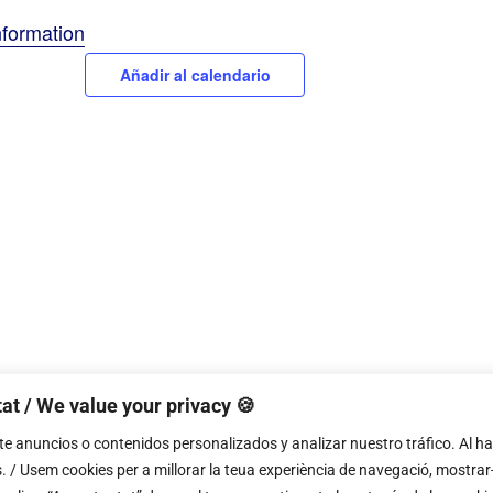
nformation
Añadir al calendario
at / We value your privacy 🍪
 anuncios o contenidos personalizados y analizar nuestro tráfico. Al hac
. / Usem cookies per a millorar la teua experiència de navegació, mostrar
Presentación del libro: Leopoldo Querol Roso. Una vida