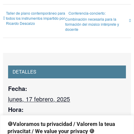
Taller de piano contemporáneo para
Conferencia-concierto:
todos los instrumentos impartido por
Combinación necesaria para la
Ricardo Descalzo
formación del músico intérprete y
docente
DETALLES
Fecha:
lunes, 17 febrero, 2025
Hora:
20:00 - 21:30
🍪Valoramos tu privacidad / Valorem la teua
Categoría de Evento:
privacitat / We value your privacy 🍪