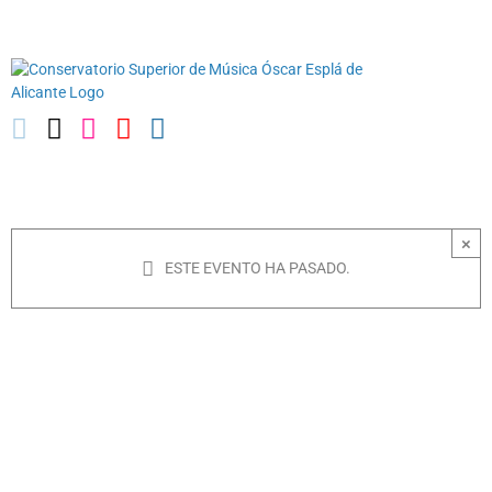
Saltar
03010739@iseacv.gva.es
al
contenido
×
ESTE EVENTO HA PASADO.