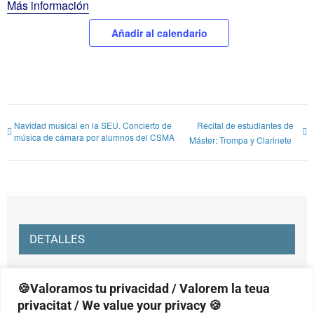
Más información
Añadir al calendario
Navidad musical en la SEU. Concierto de
Recital de estudiantes de
música de cámara por alumnos del CSMA
Máster: Trompa y Clarinete
DETALLES
Fecha:
🍪Valoramos tu privacidad / Valorem la teua
lunes, 13 enero, 2025
privacitat / We value your privacy 🍪