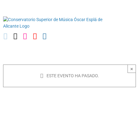
Saltar
03010739@iseacv.gva.es
al
contenido
×
ESTE EVENTO HA PASADO.