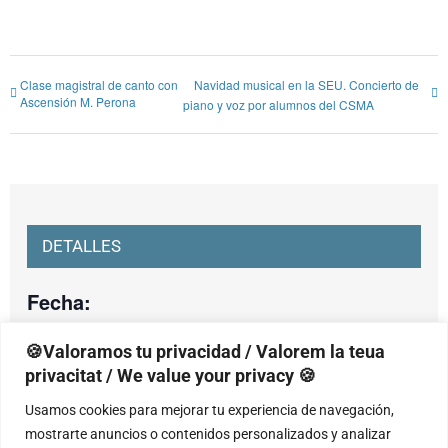
Clase magistral de canto con
Navidad musical en la SEU. Concierto de
Ascensión M. Perona
piano y voz por alumnos del CSMA
DETALLES
Fecha:
viernes, 13 diciembre, 2024
🍪Valoramos tu privacidad / Valorem la teua
Hora:
privacitat / We value your privacy 🍪
19:00 - 20:30
Usamos cookies para mejorar tu experiencia de navegación,
mostrarte anuncios o contenidos personalizados y analizar