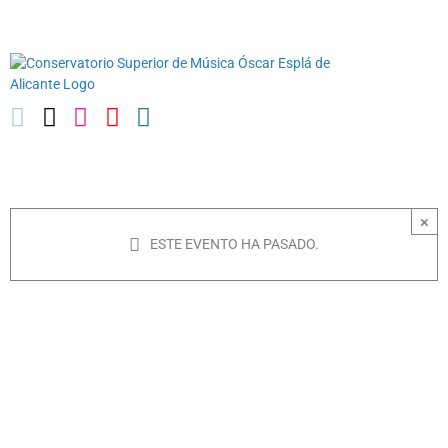
Saltar
03010739@iseacv.gva.es
al
contenido
×
ESTE EVENTO HA PASADO.