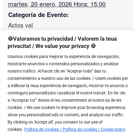
martes, 20 enero, 2026 Hora: 15:00
Categoría de Evento:
Actos val
🍪Valoramos tu privacidad / Valorem la teua
privacitat / We value your privacy 🍪
RECINTO
Usamos cookies para mejorar tu experiencia de navegación,
mostrarte anuncios o contenidos personalizados y analizar
Conservatori Superior de Música Óscar
nuestro tráfico. Al hacer clic en “Aceptar todo” das tu
Esplá d’Alacant
consentimiento a nuestro uso de las cookies. / Usem cookies per
C/ Catedrático Jaume Mas i Porcel, 2
a millorar la teua experiència de navegació, mostrar-te anuncis o
Alicante
,
Alicante
03005
continguts personalitzats i analitzar el nostre trànsit. En fer clic
+ Google Map
a “Acceptar tot” dones el teu consentiment al nostre ús de les
cookies. / We use cookies to improve your browsing experience,
Teléfono
show you personalized ads or content, and analyze our traffic.
966478665
By clicking on 'Accept all', you consent to our use of
Ver el sitio web del Recinto
cookies.
Política de cookies / Política de cookies / Cookie policy