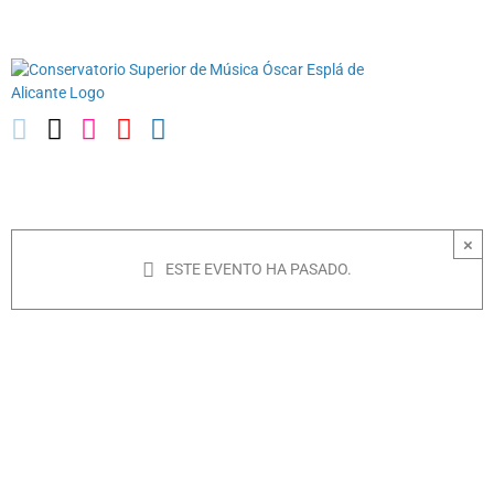
Saltar
03010739@iseacv.gva.es
al
contenido
×
ESTE EVENTO HA PASADO.