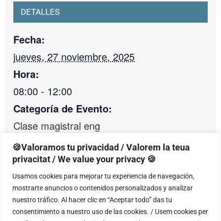
DETALLES
Fecha:
jueves, 27 noviembre, 2025
Hora:
08:00 - 12:00
Categoría de Evento:
Clase magistral eng
🍪Valoramos tu privacidad / Valorem la teua
privacitat / We value your privacy 🍪
RECINTO
Usamos cookies para mejorar tu experiencia de navegación,
mostrarte anuncios o contenidos personalizados y analizar
Óscar Esplá Conservatory of Music of
nuestro tráfico. Al hacer clic en “Aceptar todo” das tu
Alicante
consentimiento a nuestro uso de las cookies. / Usem cookies per