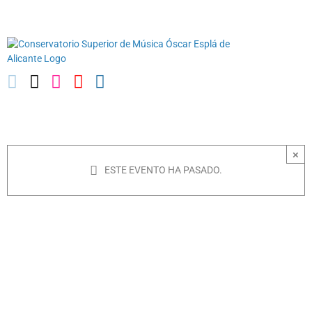
Saltar
03010739@iseacv.gva.es
al
contenido
×
ESTE EVENTO HA PASADO.