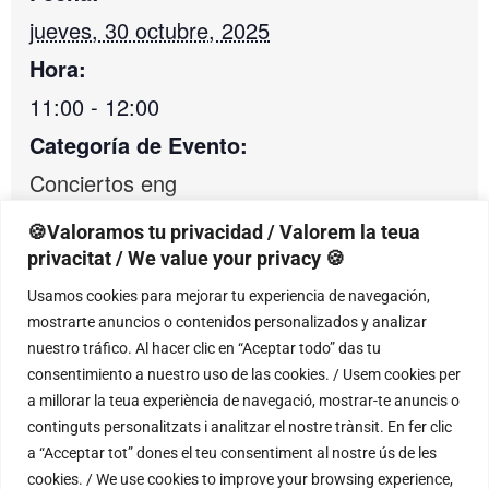
jueves, 30 octubre, 2025
Hora:
11:00 - 12:00
Categoría de Evento:
Conciertos eng
🍪Valoramos tu privacidad / Valorem la teua
privacitat / We value your privacy 🍪
RECINTO
Usamos cookies para mejorar tu experiencia de navegación,
mostrarte anuncios o contenidos personalizados y analizar
Óscar Esplá Conservatory of Music of
nuestro tráfico. Al hacer clic en “Aceptar todo” das tu
Alicante
consentimiento a nuestro uso de las cookies. / Usem cookies per
C/ Catedrático Jaume Mas i Porcel, 2
a millorar la teua experiència de navegació, mostrar-te anuncis o
Alicante
,
Alicante
03005
continguts personalitzats i analitzar el nostre trànsit. En fer clic
+ Google Map
a “Acceptar tot” dones el teu consentiment al nostre ús de les
cookies. / We use cookies to improve your browsing experience,
Teléfono