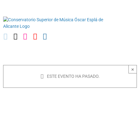
Saltar
03010739@iseacv.gva.es
al
contenido
×
ESTE EVENTO HA PASADO.