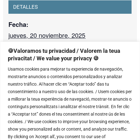
DETALLES
Fecha:
jueves, 20 noviembre, 2025
Hora:
🍪Valoramos tu privacidad / Valorem la teua
20:00 - 21:30
privacitat / We value your privacy 🍪
Categoría de Evento:
Usamos cookies para mejorar tu experiencia de navegación,
mostrarte anuncios o contenidos personalizados y analizar
25-26 conferencias
nuestro tráfico. Al hacer clic en “Aceptar todo” das tu
consentimiento a nuestro uso de las cookies. / Usem cookies per
a millorar la teua experiència de navegació, mostrar-te anuncis o
RECINTO
continguts personalitzats i analitzar el nostre trànsit. En fer clic
a “Acceptar tot” dones el teu consentiment al nostre ús de les
Palacio Episcopal de Orihuela
cookies. / We use cookies to improve your browsing experience,
show you personalized ads or content, and analyze our traffic.
Ramón y Cajal s/n
By clicking on 'Accept all', you consent to our use of
Orihuela
,
Alicante
03005