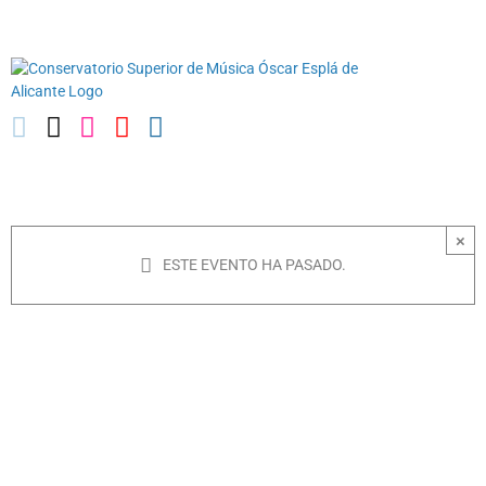
Saltar
03010739@iseacv.gva.es
al
contenido
×
ESTE EVENTO HA PASADO.