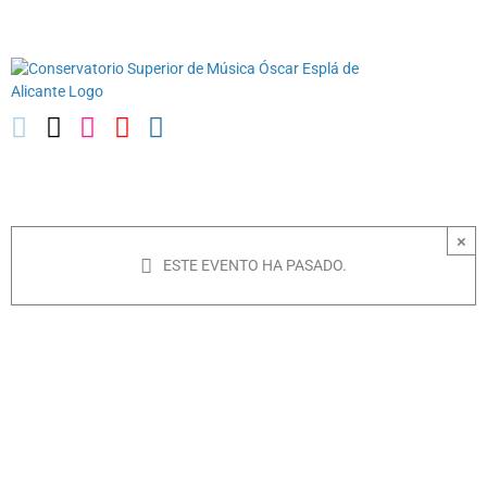
Saltar
03010739@iseacv.gva.es
al
contenido
×
ESTE EVENTO HA PASADO.