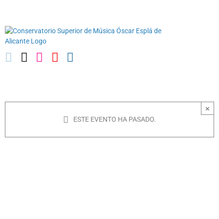
Saltar
03010739@iseacv.gva.es
al
contenido
×
ESTE EVENTO HA PASADO.