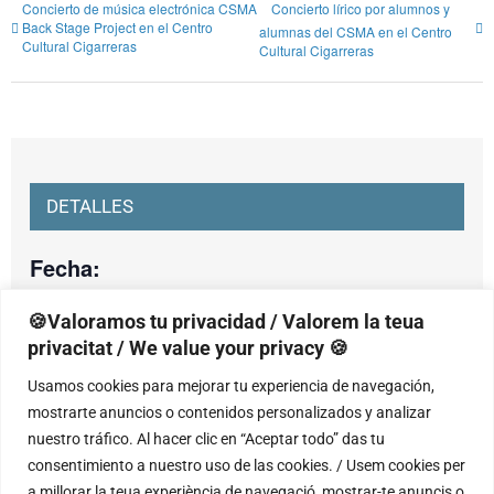
Concierto de música electrónica CSMA
Concierto lírico por alumnos y
Back Stage Project en el Centro
alumnas del CSMA en el Centro
Cultural Cigarreras
Cultural Cigarreras
DETALLES
Fecha:
jueves, 29 mayo, 2025
🍪Valoramos tu privacidad / Valorem la teua
Hora:
privacitat / We value your privacy 🍪
18:00 - 19:00
Usamos cookies para mejorar tu experiencia de navegación,
mostrarte anuncios o contenidos personalizados y analizar
nuestro tráfico. Al hacer clic en “Aceptar todo” das tu
consentimiento a nuestro uso de las cookies. / Usem cookies per
RECINTO
a millorar la teua experiència de navegació, mostrar-te anuncis o