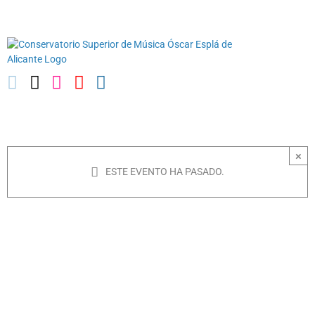
Saltar
03010739@iseacv.gva.es
al
contenido
×
ESTE EVENTO HA PASADO.