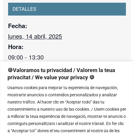
DETALLES
Fecha:
lunes, 14 abril, 2025
Hora:
09:00 - 13:30
🍪Valoramos tu privacidad / Valorem la teua
privacitat / We value your privacy 🍪
RECINTO
Usamos cookies para mejorar tu experiencia de navegación,
mostrarte anuncios o contenidos personalizados y analizar
Conservatorio Superior de Música Óscar
nuestro tráfico. Al hacer clic en “Aceptar todo” das tu
Esplá de Alicante
consentimiento a nuestro uso de las cookies. / Usem cookies per
C/ Catedrático Jaume Mas i Porcel, 2
a millorar la teua experiència de navegació, mostrar-te anuncis o
Alicante
,
Alicante
03005
continguts personalitzats i analitzar el nostre trànsit. En fer clic
+ Google Map
a “Acceptar tot” dones el teu consentiment al nostre ús de les