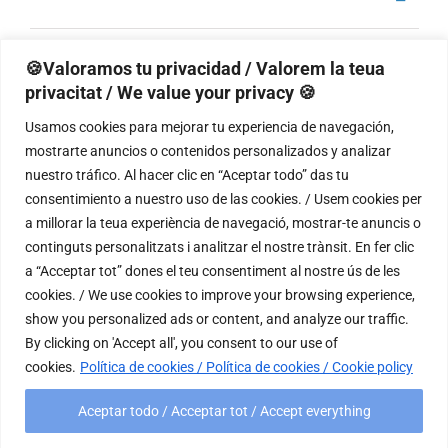
Navega
de
Selecciona
de
vistas
la
de
vistas
Eventos
Eventos
anterior(es)
Hoy
siguiente(s)
🍪Valoramos tu privacidad / Valorem la teua
Event
fecha.
privacitat / We value your privacy 🍪
Usamos cookies para mejorar tu experiencia de navegación,
Suscribirse al calendario
mostrarte anuncios o contenidos personalizados y analizar
nuestro tráfico. Al hacer clic en “Aceptar todo” das tu
consentimiento a nuestro uso de las cookies. / Usem cookies per
a millorar la teua experiència de navegació, mostrar-te anuncis o
continguts personalitzats i analitzar el nostre trànsit. En fer clic
a “Acceptar tot” dones el teu consentiment al nostre ús de les
cookies. / We use cookies to improve your browsing experience,
show you personalized ads or content, and analyze our traffic.
By clicking on 'Accept all', you consent to our use of
cookies.
Política de cookies / Política de cookies / Cookie policy
Aceptar todo / Acceptar tot / Accept everything