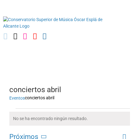
Saltar
03010739@iseacv.gva.es
al
contenido
conciertos abril
conciertos abril
Eventos
Eventos
No se ha encontrado ningún resultado.
Aviso
Naveg
Próximos
Lista