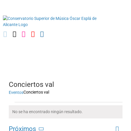
Saltar
03010739@iseacv.gva.es
al
contenido
Conciertos val
Conciertos val
Eventos
Eventos
No se ha encontrado ningún resultado.
Aviso
Naveg
Próximos
Lista