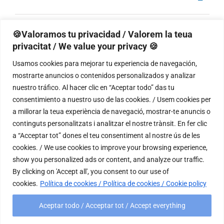
Navega
de
Selecciona
de
vistas
la
de
vistas
Eventos
Eventos
anterior(es)
Hoy
siguiente(s)
🍪Valoramos tu privacidad / Valorem la teua
Event
fecha.
privacitat / We value your privacy 🍪
Usamos cookies para mejorar tu experiencia de navegación,
Suscribirse al calendario
mostrarte anuncios o contenidos personalizados y analizar
nuestro tráfico. Al hacer clic en “Aceptar todo” das tu
consentimiento a nuestro uso de las cookies. / Usem cookies per
a millorar la teua experiència de navegació, mostrar-te anuncis o
continguts personalitzats i analitzar el nostre trànsit. En fer clic
a “Acceptar tot” dones el teu consentiment al nostre ús de les
cookies. / We use cookies to improve your browsing experience,
show you personalized ads or content, and analyze our traffic.
By clicking on 'Accept all', you consent to our use of
cookies.
Política de cookies / Política de cookies / Cookie policy
Aceptar todo / Acceptar tot / Accept everything