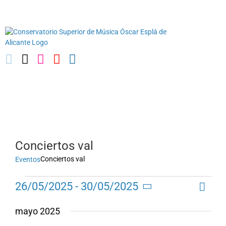
Saltar
03010739@iseacv.gva.es
al
contenido
Conciertos val
Conciertos val
Eventos
Naveg
Eventos
26/05/2025
 - 
30/05/2025
Lista
Navega
de
Selecciona
de
vistas
mayo 2025
la
de
vistas