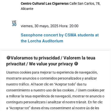
Centro Cultural Las Cigarreras
Calle San Carlos, 78,
Alicante
VIE
30
viernes, 30 mayo, 2025 Hora: 20:00
Saxophone concert by CSMA students at
the Lorcha Auditorium
Auditorio de Lorcha
Carrer de la Vall de Gallinera, 16,
🍪Valoramos tu privacidad / Valorem la teua
Lorcha, Alicante, Spain
privacitat / We value your privacy 🍪
Usamos cookies para mejorar tu experiencia de navegación,
mostrarte anuncios o contenidos personalizados y analizar
Eventos
Eventos
anterior(es)
Hoy
siguiente(s)
nuestro tráfico. Al hacer clic en “Aceptar todo” das tu
consentimiento a nuestro uso de las cookies. / Usem cookies per
a millorar la teua experiència de navegació, mostrar-te anuncis o
Suscribirse al calendario
continguts personalitzats i analitzar el nostre trànsit. En fer clic
a “Acceptar tot” dones el teu consentiment al nostre ús de les