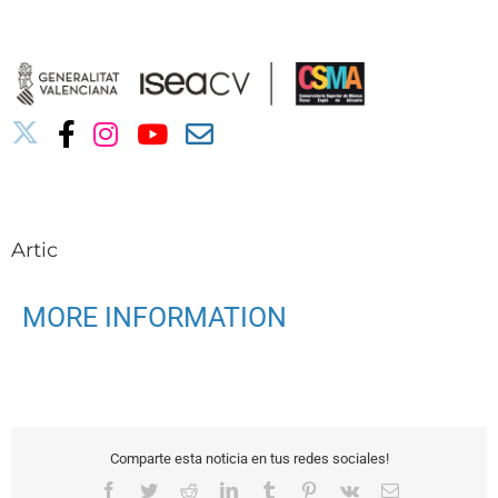
Saltar
03010739@iseacv.gva.es
al
contenido
Artic
MORE INFORMATION
Comparte esta noticia en tus redes sociales!
Facebook
Twitter
Reddit
LinkedIn
Tumblr
Pinterest
Vk
Correo