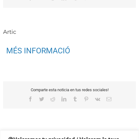
electrónico
Artic
MÉS INFORMACIÓ
Comparte esta noticia en tus redes sociales!
Facebook
Twitter
Reddit
LinkedIn
Tumblr
Pinterest
Vk
Correo
electrónico
Artic