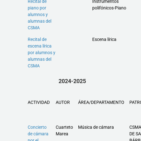
Recital de
Instrumentos
piano por
polifónicos-Piano
alumnos y
alumnas del
CSMA
Recital de
Escena lírica
escena lírica
por alumnos y
alumnas del
CSMA
2024-2025
ACTIVIDAD
AUTOR
ÁREA/DEPARTAMENTO
PATR
Concierto
Cuarteto
Música de cámara
CSMA
de cámara
Marea
DE S
por el
BÁRB