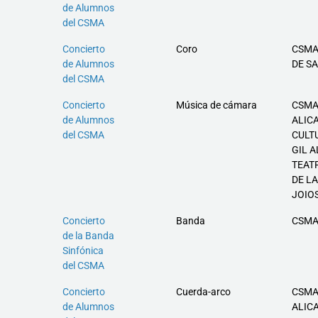
de Alumnos
del CSMA
Concierto
Coro
CSMA
de Alumnos
DE S
del CSMA
Concierto
Música de cámara
CSMA
de Alumnos
ALIC
del CSMA
CULT
GIL A
TEAT
DE LA
JOIO
Concierto
Banda
CSMA
de la Banda
Sinfónica
del CSMA
Concierto
Cuerda-arco
CSMA
de Alumnos
ALIC