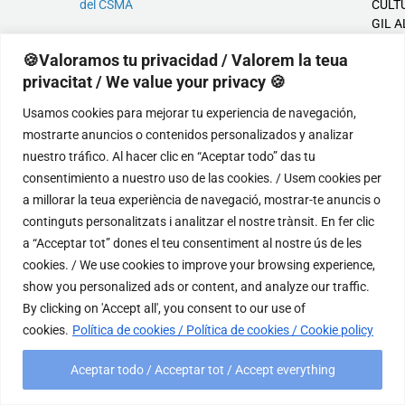
del CSMA
CULT
GIL 
Concierto
Guitarra
CSMA
🍪Valoramos tu privacidad / Valorem la teua
de Alumnos
DEL
privacitat / We value your privacy 🍪
del CSMA
PORT
Usamos cookies para mejorar tu experiencia de navegación,
Concierto
Guitarra
CSMA
mostrarte anuncios o contenidos personalizados y analizar
de Alumnos
CULT
nuestro tráfico. Al hacer clic en “Aceptar todo” das tu
del CSMA
CLAR
consentimiento a nuestro uso de las cookies. / Usem cookies per
ELCH
a millorar la teua experiència de navegació, mostrar-te anuncis o
Concierto
Viento madera
CSMA
continguts personalitzats i analitzar el nostre trànsit. En fer clic
de Alumnos
UNIV
a “Acceptar tot” dones el teu consentiment al nostre ús de les
del CSMA
SANT
cookies. / We use cookies to improve your browsing experience,
D'AL
show you personalized ads or content, and analyze our traffic.
By clicking on 'Accept all', you consent to our use of
cookies.
Política de cookies / Política de cookies / Cookie policy
2023-2024
Aceptar todo / Acceptar tot / Accept everything
ACTIVIDAD
AUTOR
ÁREA/DEPARTAMENTO
PA