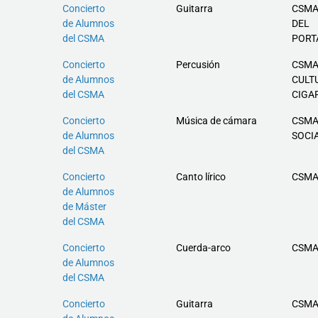
Concierto
Guitarra
CSMA
de Alumnos
DEL
del CSMA
PORT
Concierto
Percusión
CSMA
de Alumnos
CULT
del CSMA
CIGA
Concierto
Música de cámara
CSMA
de Alumnos
SOCIA
del CSMA
Concierto
Canto lírico
CSMA
de Alumnos
de Máster
del CSMA
Concierto
Cuerda-arco
CSMA
de Alumnos
del CSMA
Concierto
Guitarra
CSMA