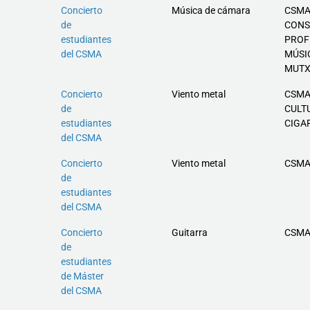
Concierto
Música de cámara
CSMA
de
CONS
estudiantes
PROF
del CSMA
MÚSI
MUT
Concierto
Viento metal
CSMA
de
CULT
estudiantes
CIGA
del CSMA
Concierto
Viento metal
CSMA
de
estudiantes
del CSMA
Concierto
Guitarra
CSMA
de
estudiantes
de Máster
del CSMA