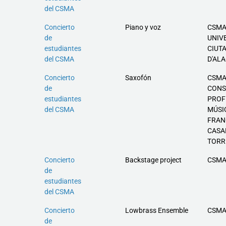
del CSMA
Concierto
Piano y voz
CSMA
de
UNIV
estudiantes
CIUT
del CSMA
D'AL
Concierto
Saxofón
CSMA
de
CONS
estudiantes
PROF
del CSMA
MÚSI
FRAN
CASA
TORR
Concierto
Backstage project
CSM
de
estudiantes
del CSMA
Concierto
Lowbrass Ensemble
CSM
de