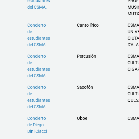
estudiantes
PROF
del CSMA.
MÚSI
MUT
Concierto
Canto lírico
CSMA
de
UNIV
estudiantes
CIUT
del CSMA
D'AL
Concierto
Percusión
CSMA
de
CULT
estudiantes
CIGA
del CSMA
Concierto
Saxofón
CSMA
de
CULT
estudiantes
QUES
del CSMA
Concierto
Oboe
CSMA
de Diego
Dini Ciacci