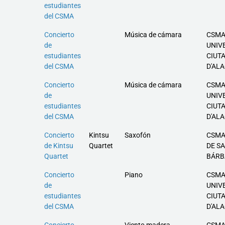
estudiantes
del CSMA
Concierto
Música de cámara
CSMA
de
UNIV
estudiantes
CIUT
del CSMA
D'AL
Concierto
Música de cámara
CSMA
de
UNIV
estudiantes
CIUT
del CSMA
D'AL
Concierto
Kintsu
Saxofón
CSMA
de Kintsu
Quartet
DE S
Quartet
BÁRB
Concierto
Piano
CSMA
de
UNIV
estudiantes
CIUT
del CSMA
D'AL
Concierto
Viento madera
CSMA