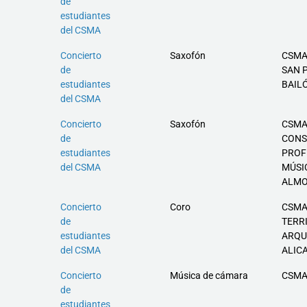
de
estudiantes
del CSMA
Concierto
Saxofón
CSMA
de
SAN 
estudiantes
BAIL
del CSMA
Concierto
Saxofón
CSMA
de
CONS
estudiantes
PROF
del CSMA
MÚSI
ALMO
Concierto
Coro
CSMA
de
TERR
estudiantes
ARQU
del CSMA
ALIC
Concierto
Música de cámara
CSMA
de
estudiantes