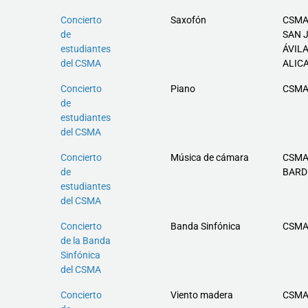
Concierto
Saxofón
CSMA
de
SAN 
estudiantes
ÁVILA
del CSMA
ALIC
Concierto
Piano
CSMA
de
estudiantes
del CSMA
Concierto
Música de cámara
CSMA
de
BARD
estudiantes
del CSMA
Concierto
Banda Sinfónica
CSMA
de la Banda
Sinfónica
del CSMA
Concierto
Viento madera
CSMA