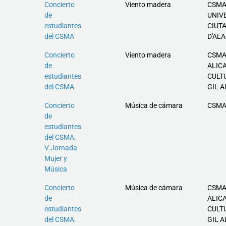
Concierto
Viento madera
CSMA
de
UNIV
estudiantes
CIUT
del CSMA
D'AL
Concierto
Viento madera
CSMA
de
ALIC
estudiantes
CULT
del CSMA
GIL 
Concierto
Música de cámara
CSM
de
estudiantes
del CSMA.
V Jornada
Mujer y
Música
Concierto
Música de cámara
CSMA
de
ALIC
estudiantes
CULT
del CSMA.
GIL 