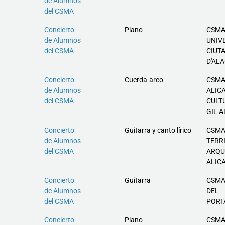
de Alumnos
del CSMA
Concierto
Piano
CSMA
de Alumnos
UNIV
del CSMA
CIUT
D'AL
Concierto
Cuerda-arco
CSMA
de Alumnos
ALIC
del CSMA
CULT
GIL 
Concierto
Guitarra y canto lírico
CSMA
de Alumnos
TERR
del CSMA
ARQU
ALIC
Concierto
Guitarra
CSMA
de Alumnos
DEL
del CSMA
PORT
Concierto
Piano
CSMA