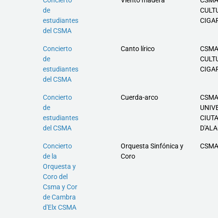
de
CULT
estudiantes
CIGA
del CSMA
Concierto
Canto lírico
CSMA
de
CULT
estudiantes
CIGA
del CSMA
Concierto
Cuerda-arco
CSMA
de
UNIV
estudiantes
CIUT
del CSMA
D'AL
Concierto
Orquesta Sinfónica y
CSMA
de la
Coro
Orquesta y
Coro del
Csma y Cor
de Cambra
d'Elx CSMA