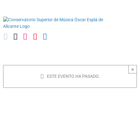
Saltar
03010739@iseacv.gva.es
al
contenido
×
ESTE EVENTO HA PASADO.