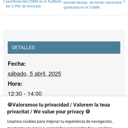
saxofones del CSMA en el Auditorio
societat líquida» de Adrián Santulària
del C.P.M. de Almoradí
(graduado en el CSMA)
DETALLES
Fecha:
sábado, 5 abril, 2025
Hora:
12:30 - 14:00
Categoría de Evento:
🍪Valoramos tu privacidad / Valorem la teua
privacitat / We value your privacy 🍪
Conciertos val
Usamos cookies para mejorar tu experiencia de navegación,