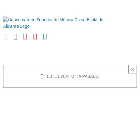
Saltar
03010739@iseacv.gva.es
al
contenido
×
ESTE EVENTO HA PASADO.