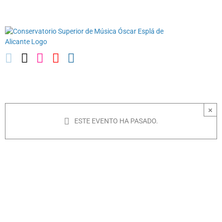
Saltar
03010739@iseacv.gva.es
al
contenido
×
ESTE EVENTO HA PASADO.