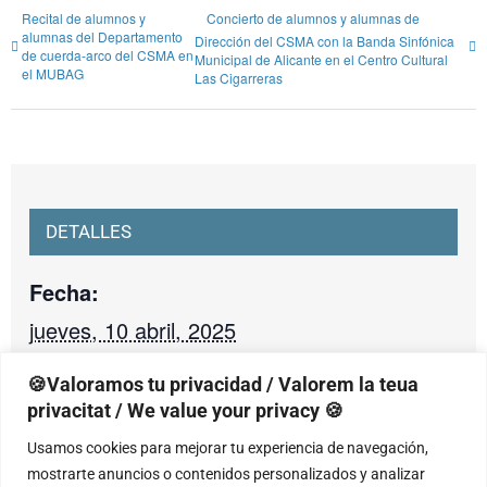
Recital de alumnos y
Concierto de alumnos y alumnas de
alumnas del Departamento
Dirección del CSMA con la Banda Sinfónica
de cuerda-arco del CSMA en
Municipal de Alicante en el Centro Cultural
el MUBAG
Las Cigarreras
DETALLES
Fecha:
jueves, 10 abril, 2025
Hora:
🍪Valoramos tu privacidad / Valorem la teua
20:00 - 21:30
privacitat / We value your privacy 🍪
Categoría de Evento:
Usamos cookies para mejorar tu experiencia de navegación,
mostrarte anuncios o contenidos personalizados y analizar
Conciertos val