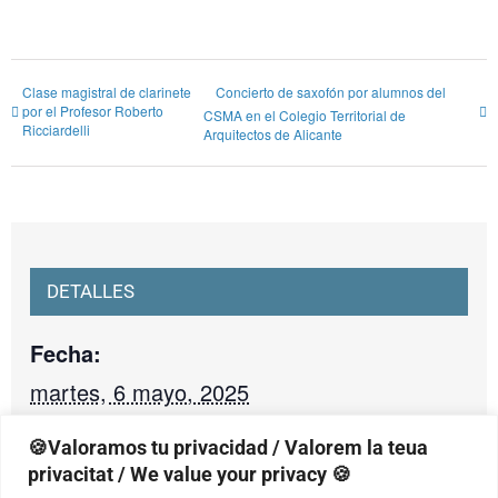
Clase magistral de clarinete
Concierto de saxofón por alumnos del
por el Profesor Roberto
CSMA en el Colegio Territorial de
Ricciardelli
Arquitectos de Alicante
DETALLES
Fecha:
martes, 6 mayo, 2025
Hora:
🍪Valoramos tu privacidad / Valorem la teua
18:00 - 19:30
privacitat / We value your privacy 🍪