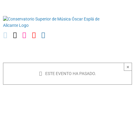
Saltar
03010739@iseacv.gva.es
al
contenido
×
ESTE EVENTO HA PASADO.