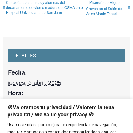
Concierto de alumnos y alumnas del
Miserere de Miguel
departamento de viento madera del CSMA en el
Crevea en el Salón de
Hospital Universitario de San Juan
Actos Monte Tossal
DETALLES
Fecha:
jueves, 3 abril, 2025
Hora:
18:00 - 19:30
🍪Valoramos tu privacidad / Valorem la teua
Categoría de Evento:
privacitat / We value your privacy 🍪
Conciertos val
Usamos cookies para mejorar tu experiencia de navegación,
mostrarte anuncios o contenidos personalizados y analizar