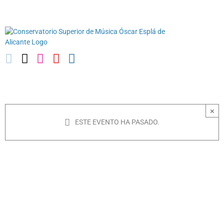
Saltar
03010739@iseacv.gva.es
al
contenido
×
ESTE EVENTO HA PASADO.