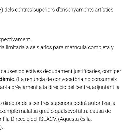
F) dels centres superiors d’ensenyaments artístics
espectivament.
eda limitada a seis años para matrícula completa y
 per causes objectives degudament justificades, com per
adèmic
. (La renúncia de convocatòria no consumeix
ar-la prèviament a la direcció del centre, adjuntant la
o director dels centres superiors podrà autoritzar, a
 exemple malaltia greu o qualsevol altra causa de
t la Direcció del ISEACV. (Aquesta és la,
).