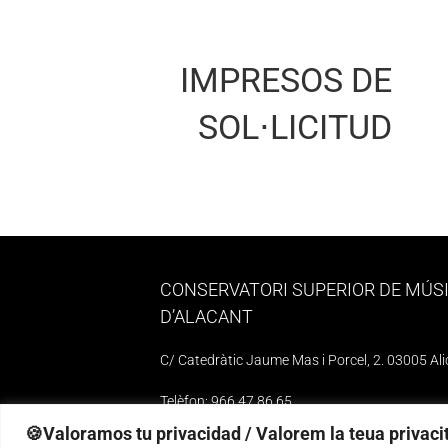
IMPRESOS DE
SOL⋅LICITUD
CONSERVATORI SUPERIOR DE MÚS
D’ALACANT
C/ Catedràtic Jaume Mas i Porcel, 2. 03005 Al
Telèfon: 966 47 86 65
🍪Valoramos tu privacidad / Valorem la teua privacit
e-mail: 03010739@iseacv.gva.es