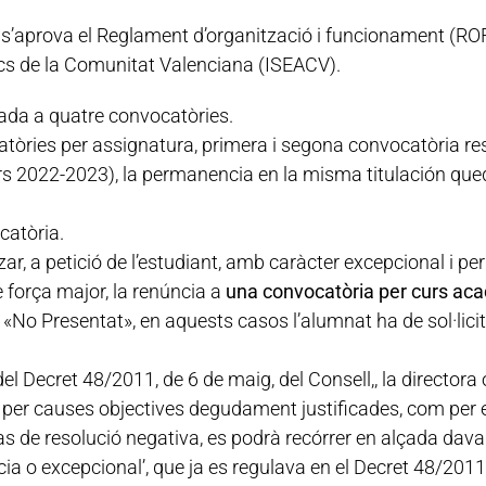
l s’aprova el Reglament d’organització i funcionament (RO
tics de la Comunitat Valenciana (ISEACV).
tada a quatre convocatòries.
tòries per assignatura, primera i segona convocatòria r
urs 2022-2023), la permanencia en la misma titulación qu
catòria.
itzar, a petició de l’estudiant, amb caràcter excepcional i
 força major, la renúncia a
una convocatòria per curs ac
 «No Presentat», en aquests casos l’alumnat ha de sol·licit
el Decret 48/2011, de 6 de maig, del Consell,, la directora 
 i per causes objectives degudament justificades, com per
as de resolució negativa, es podrà recórrer en alçada davan
a o excepcional’, que ja es regulava en el Decret 48/2011