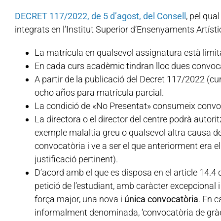
DECRET 117/2022, de 5 d’agost, del Consell
, pel qua
integrats en l’Institut Superior d’Ensenyaments Artís
La matrícula en qualsevol assignatura està limi
En cada curs acadèmic tindran lloc dues convoca
A partir de la publicació del Decret 117/2022 (c
ocho años para matrícula parcial.
La condició de «No Presentat» consumeix convo
La directora o el director del centre podrà autor
exemple malaltia greu o qualsevol altra causa de
convocatòria i ve a ser el que anteriorment era el
justificació pertinent).
D’acord amb el que es disposa en el article 14.4 d
petició de l’estudiant, amb caràcter excepcional
força major, una nova i
única convocatòria
. En c
informalment denominada, ‘convocatòria de gràci