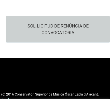
SOL·LICITUD DE RENÚNCIA DE
SOL·LICITUD DE RENÚNCIA DE CONVOCATÒRIA
CONVOCATÒRIA
Termini: fins al 30 de maig de 2025.
DESCÀRREGA D’IMPRÉS
 (c) 2016 Conservatori Superior de Música Óscar Esplá d’Alacant.
s legal