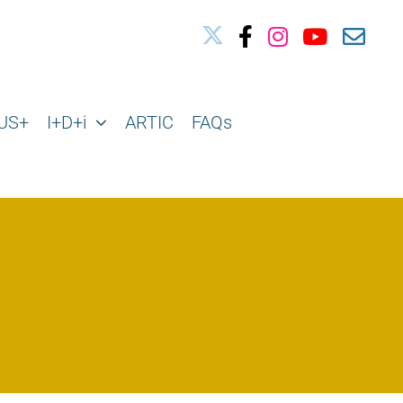
03010739@iseacv.gva.es
US+
I+D+i
ARTIC
FAQs