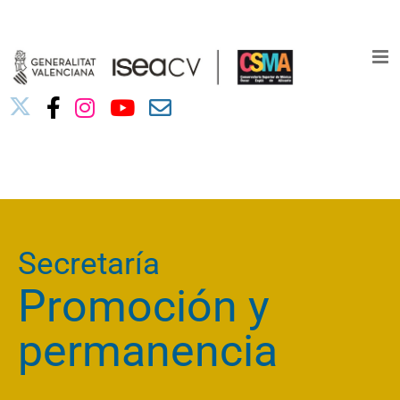
Saltar
03010739@iseacv.gva.es
al
contenido
Secretaría
Promoción y
permanencia