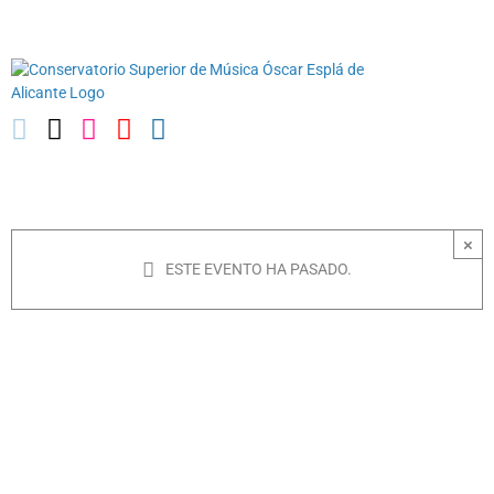
Saltar
03010739@iseacv.gva.es
al
contenido
×
ESTE EVENTO HA PASADO.