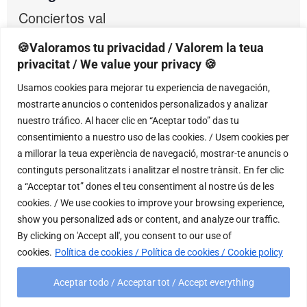
Conciertos val
🍪Valoramos tu privacidad / Valorem la teua
privacitat / We value your privacy 🍪
RECINTO
Usamos cookies para mejorar tu experiencia de navegación,
mostrarte anuncios o contenidos personalizados y analizar
Instituto Alicantino de Cultura Juan Gil-
nuestro tráfico. Al hacer clic en “Aceptar todo” das tu
Albert. Casa Bardin
consentimiento a nuestro uso de las cookies. / Usem cookies per
Calle San Fernando, 44
a millorar la teua experiència de navegació, mostrar-te anuncis o
Alicante
,
03001
continguts personalitzats i analitzar el nostre trànsit. En fer clic
+ Google Map
a “Acceptar tot” dones el teu consentiment al nostre ús de les
cookies. / We use cookies to improve your browsing experience,
Teléfono
show you personalized ads or content, and analyze our traffic.
965 12 12 14
By clicking on 'Accept all', you consent to our use of
cookies.
Política de cookies / Política de cookies / Cookie policy
Ver el sitio web del Recinto
Aceptar todo / Acceptar tot / Accept everything