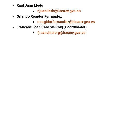
Raul Juan Lledó
r.juanlledo@iseacv.gva.es
Orlando Regidor Fernández
o.regidorfernandez@iseacv.gva.es
Francesc Joan Sanchis Roig (Coordinador)
fj.sanchisroig@iseacv.gva.es