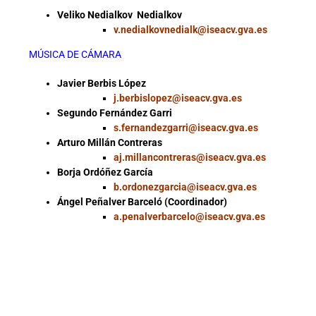
Veliko Nedialkov Nedialkov
v.nedialkovnedialk@iseacv.gva.es
MÚSICA DE CÁMARA
Javier Berbis López
j.berbislopez@iseacv.gva.es
Segundo Fernández Garri
s.fernandezgarri@iseacv.gva.es
Arturo Millán Contreras
aj.millancontreras@iseacv.gva.es
Borja Ordóñez García
b.ordonezgarcia@iseacv.gva.es
Ángel Peñalver Barceló (Coordinador)
a.penalverbarcelo@iseacv.gva.es