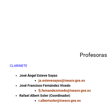
Profesoras
CLARINETE
José Ángel Esteve Sayas
ja.estevesayas@iseacv.gva.es
José Francisco Fernández Vicedo
fj.fernandezvicedo@iseacv.gva.es
Rafael Albert Soler (Coordinador)
r.albertsoler@iseacv.gva.es