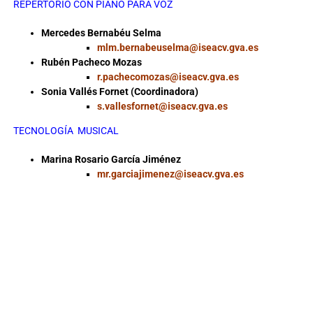
REPERTORIO CON PIANO PARA VOZ
Mercedes Bernabéu Selma
mlm.bernabeuselma@iseacv.gva.es
Rubén Pacheco Mozas
r.pachecomozas@iseacv.gva.es
Sonia Vallés Fornet (Coordinadora)
s.vallesfornet@iseacv.gva.es
TECNOLOGÍA MUSICAL
Marina Rosario García Jiménez
mr.garciajimenez@iseacv.gva.es