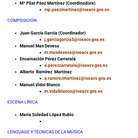
Mª Pilar Páez Martínez (Coordinadora)
mp.paezmartinez@iseacv.gva.es
COMPOSICIÓN
Juan García García (Coordinador)
j.garciagarcia5@iseacv.gva.es
Manuel Mas Devesa
m.masdevesa@iseacv.gva.es
Encarnación Pérez Carratalá
e.perezcarratala@iseacv.gva.es
Alberto Ramírez Martínez
a.ramirezmartinez@iseacv.gva.es
Manuel Vidal Blanco
m.vidalblanco@iseacv.gva.es
ESCENA LÍRICA
María Soledad López Rubio
LENGUAGE Y TÉCNICAS DE LA MÚSICA