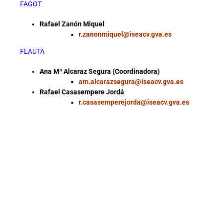
FAGOT
Rafael Zanón Miquel
r.zanonmiquel@iseacv.gva.es
FLAUTA
Ana Mª Alcaraz Segura (Coordinadora)
am.alcarazsegura@iseacv.gva.es
Rafael Casasempere Jordá
r.casasemperejorda@iseacv.gva.es