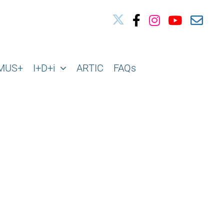
03010739@iseacv.gva.es
MUS+
I+D+i
ARTIC
FAQs