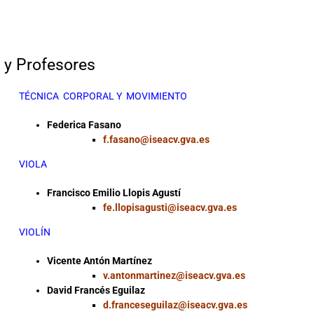
 y Profesores
TÉCNICA CORPORAL Y MOVIMIENTO
Federica Fasano
f.fasano@iseacv.gva.es
VIOLA
Francisco Emilio Llopis Agustí
fe.llopisagusti@iseacv.gva.es
VIOLÍN
Vicente Antón Martínez
v.antonmartinez@iseacv.gva.es
David Francés Eguilaz
d.franceseguilaz@iseacv.gva.es