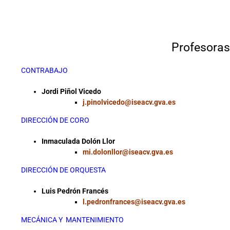
Profesoras
CONTRABAJO
Jordi Piñol Vicedo
j.pinolvicedo@iseacv.gva.es
DIRECCIÓN DE CORO
Inmaculada Dolón Llor
mi.dolonllor@iseacv.gva.es
DIRECCIÓN DE ORQUESTA
Luis Pedrón Francés
l.pedronfrances@iseacv.gva.es
MECÁNICA Y MANTENIMIENTO