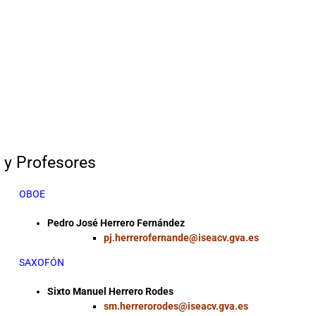
 y Profesores
OBOE
Pedro José Herrero Fernández
pj.herrerofernande@iseacv.gva.es
SAXOFÓN
Sixto Manuel Herrero Rodes
sm.herrerorodes@iseacv.gva.es