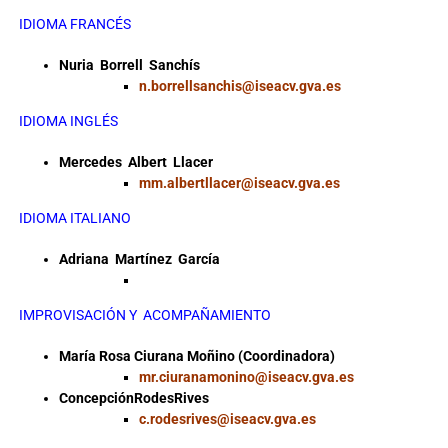
IDIOMA FRANCÉS
Nuria Borrell Sanchís
n.borrellsanchis@iseacv.gva.es
IDIOMA INGLÉS
Mercedes Albert Llacer
mm.albertllacer@iseacv.gva.es
IDIOMA ITALIANO
Adriana Martínez García
IMPROVISACIÓN Y ACOMPAÑAMIENTO
María Rosa Ciurana Moñino (Coordinadora)
mr.ciuranamonino@iseacv.gva.es
ConcepciónRodesRives
c.rodesrives@iseacv.gva.es