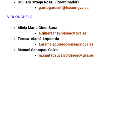
Guillem Ortega Rosell (Coordinador)
g.ortegarosell@iseacv.gva.es
VIOLONCHELO
Alicia María Giner Sanz
a.ginersanz2@iseacv.gva.es
Teresa Alamá Izquierdo
t.alamaizquierdo@iseacv.gva.es
Manuel Santapau Calvo
m.santapaucalvo@iseacv.gva.es