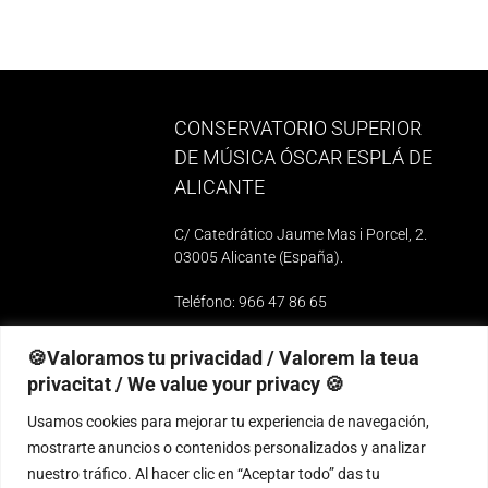
CONSERVATORIO SUPERIOR
DE MÚSICA ÓSCAR ESPLÁ DE
ALICANTE
C/ Catedrático Jaume Mas i Porcel, 2.
03005 Alicante (España)
.
Teléfono: 966 47 86 65
e-mail: 03010739@iseacv.gva.es
🍪Valoramos tu privacidad / Valorem la teua
privacitat / We value your privacy 🍪
Contacta con nosotros
Usamos cookies para mejorar tu experiencia de navegación,
mostrarte anuncios o contenidos personalizados y analizar
nuestro tráfico. Al hacer clic en “Aceptar todo” das tu