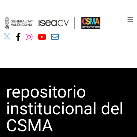
Saltar
03010739@iseacv.gva.es
al
contenido
repositorio
institucional del
CSMA