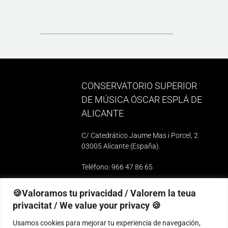
CONSERVATORIO SUPERIOR
DE MÚSICA ÓSCAR ESPLÁ DE
ALICANTE
C/ Catedrático Jaume Mas i Porcel, 2.
03005 Alicante (España)
.
Teléfono: 966 47 86 65
e-mail: 03010739@iseacv.gva.es
🍪Valoramos tu privacidad / Valorem la teua
privacitat / We value your privacy 🍪
Contacta con nosotros
Usamos cookies para mejorar tu experiencia de navegación,