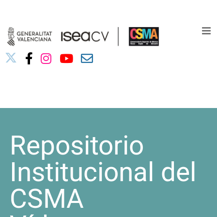
Saltar
03010739@iseacv.gva.es
al
contenido
Repositorio
Institucional del
CSMA